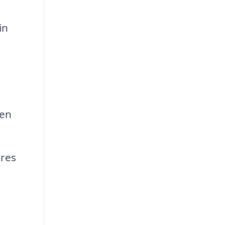
in
 en
eres