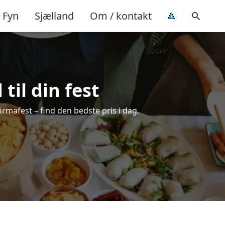
Fyn
Sjælland
Om / kontakt
til din fest
firmafest – find den bedste pris i dag.