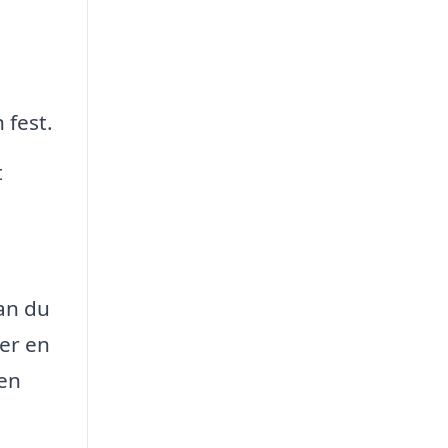
 fest.
t
kan du
er en
den