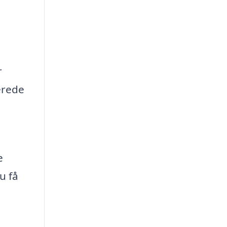
r
erede
e
u få