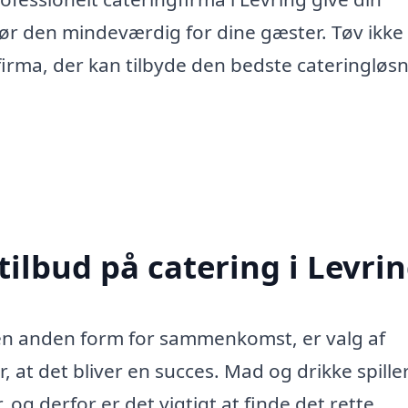
ør den mindeværdig for dine gæster. Tøv ikk
rma, der kan tilbyde den bedste cateringløsni
tilbud på catering i Levri
r en anden form for sammenkomst, er valg af
, at det bliver en succes. Mad og drikke spille
 og derfor er det vigtigt at finde det rette