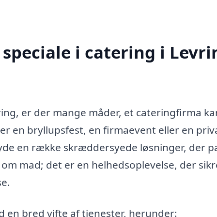
peciale i catering i Levri
ring, er der mange måder, et cateringfirma ka
r en bryllupsfest, en firmaevent eller en priv
yde en række skræddersyede løsninger, der p
t om mad; det er en helhedsoplevelse, der sikre
se.
 en bred vifte af tjenester, herunder: