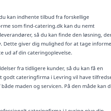
du kan indhente tilbud fra forskellige
forme som find-catering.dk kan du nemt
leverandører, så du kan finde den løsning, de
v. Dette giver dig mulighed for at tage inform
te ud af din cateringoplevelse.
ldelser fra tidligere kunder, så du kan få en
godt cateringfirma i Levring vil have tilfreds
af både maden og servicen. På den måde kan d
.
fessionelt cateringfirma i Levring give din