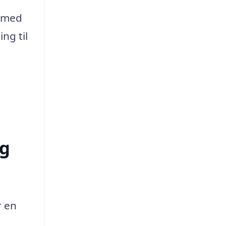
e med
ng til
ng
r en