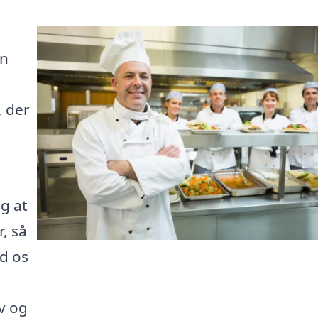
en
, der
ig at
, så
d os
v og