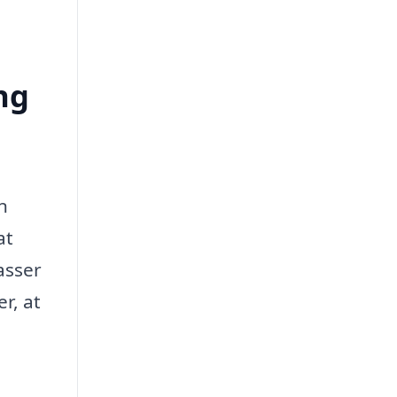
ng
n
at
asser
r, at