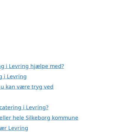
ng i Levring hjælpe med?
g i Levring
 du kan være tryg ved
atering i Levring?
 eller hele Silkeborg kommune
nær Levring