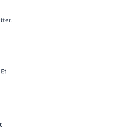
tter,
 Et
r
t