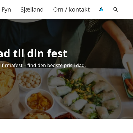
Fyn
Sjælland
Om / kontakt
d til din fest
r firmafest – find den bedste pris i dag.