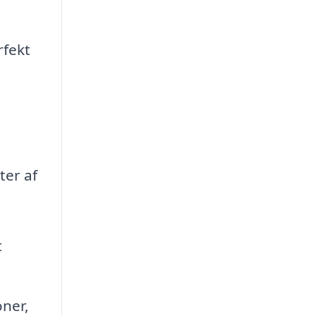
rfekt
ter af
t
oner,