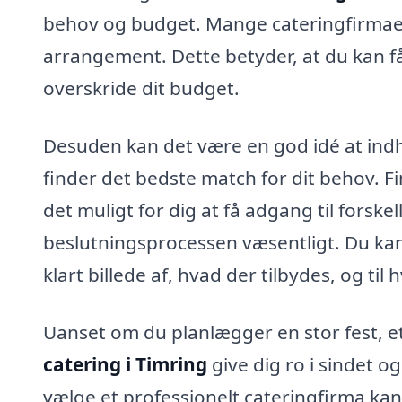
behov og budget. Mange cateringfirmaer t
arrangement. Dette betyder, at du kan f
overskride dit budget.
Desuden kan det være en god idé at ind
finder det bedste match for dit behov. F
det muligt for dig at få adgang til forske
beslutningsprocessen væsentligt. Du kan h
klart billede af, hvad der tilbydes, og til h
Uanset om du planlægger en stor fest, e
catering i Timring
give dig ro i sindet o
vælge et professionelt cateringfirma kan