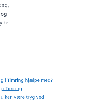
dag,
 og
nyde
ng i Timring hjælpe med?
g i Timring
 du kan være tryg ved