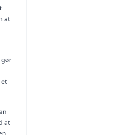
t
n at
 gør
 et
kan
d at
 en