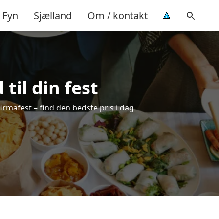
Fyn
Sjælland
Om / kontakt
til din fest
 firmafest – find den bedste pris i dag.