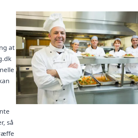
ng at
g.dk
nelle
 kan
ente
r, så
ræffe