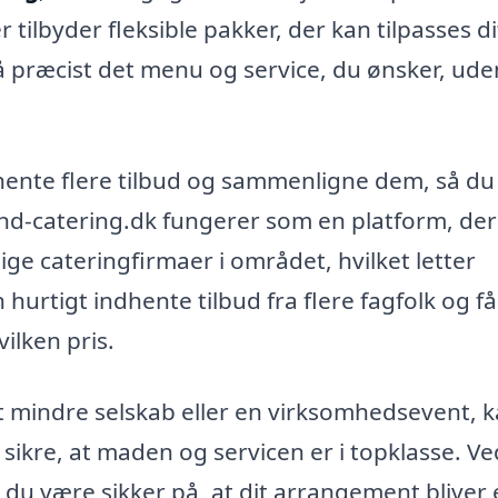
ilbyder fleksible pakker, der kan tilpasses di
å præcist det menu og service, du ønsker, ude
hente flere tilbud og sammenligne dem, så du
ind-catering.dk fungerer som en platform, der
llige cateringfirmaer i området, hvilket letter
urtigt indhente tilbud fra flere fagfolk og få
vilken pris.
t mindre selskab eller en virksomhedsevent, 
g sikre, at maden og servicen er i topklasse. Ve
 du være sikker på, at dit arrangement bliver