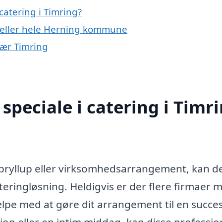
atering i Timring?
g eller hele Herning kommune
 nær Timring
speciale i catering i Timr
bryllup eller virksomhedsarrangement, kan d
teringløsning. Heldigvis er der flere firmaer 
ælpe med at gøre dit arrangement til en succes
n eller en intim middag, kan disse professio