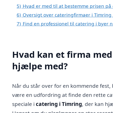
5)
Hvad er med til at bestemme prisen på c
6)
Oversigt over cateringfirmaer i Timrin
7)
Find en professionel til catering i byer
Hvad kan et firma med 
hjælpe med?
Når du står over for en kommende fest, 
være en udfordring at finde den rette ca
speciale i
catering i Timring
, der kan hj
Uanset om du planlægger en stor receptio