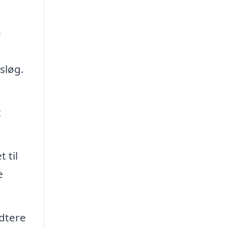
n
sløg.
t
 til
e
dtere