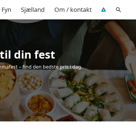
Fyn
Sjælland
Om / kontakt
il din fest
firmafest – find den bedste pris i dag.