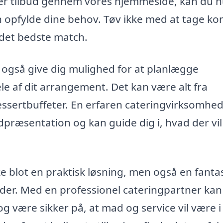
ter tilbud gennem vores hjemmeside, kan du h
an opfylde dine behov. Tøv ikke med at tage ko
e det bedste match.
også give dig mulighed for at planlægge
ele af dit arrangement. Det kan være alt fra
essertbuffeter. En erfaren cateringvirksomhe
dpræsentation og kan guide dig i, hvad der vil
e blot en praktisk løsning, men også en fantas
jder. Med en professionel cateringpartner kan
g være sikker på, at mad og service vil være i