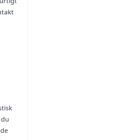
urtigt
ntakt
d
tisk
 du
 de