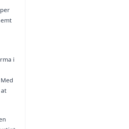
lper
 nemt
rma i
. Med
 at
 en