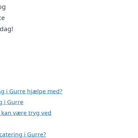
og
te
 dag!
ing i Gurre hjælpe med?
g i Gurre
u kan være tryg ved
catering i Gurre?