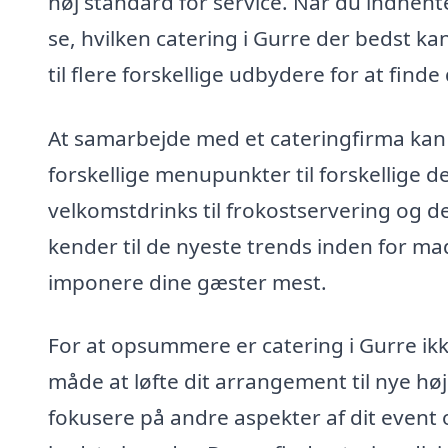
høj standard for service. Når du indhen
se, hvilken catering i Gurre der bedst k
til flere forskellige udbydere for at find
At samarbejde med et cateringfirma kan 
forskellige menupunkter til forskellige d
velkomstdrinks til frokostservering og d
kender til de nyeste trends inden for ma
imponere dine gæster mest.
For at opsummere er catering i Gurre ikk
måde at løfte dit arrangement til nye hø
fokusere på andre aspekter af dit event o