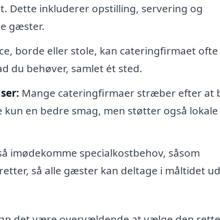
 Dette inkluderer opstilling, servering og
e gæster.
e, borde eller stole, kan cateringfirmaet ofte
hvad du behøver, samlet ét sted.
ser:
Mange cateringfirmaer stræber efter at
ikke kun en bedre smag, men støtter også lokale
så imødekomme specialkostbehov, såsom
retter, så alle gæster kan deltage i måltidet u
an det være overvældende at vælge den rett