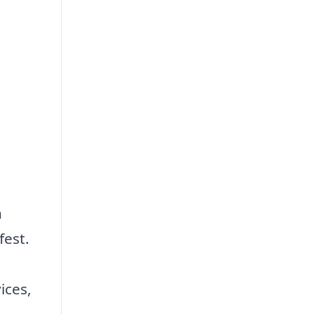
e
n
fest.
ices,