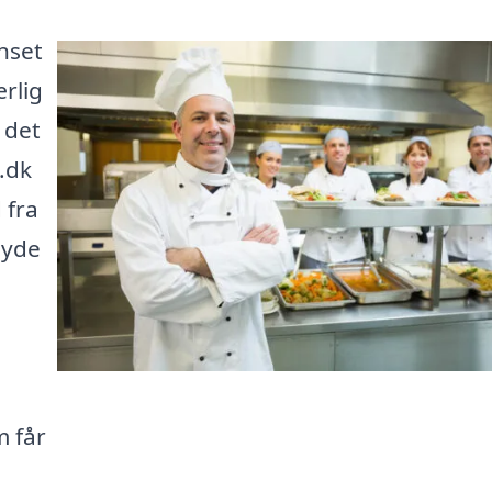
nset
ærlig
 det
.dk
 fra
nyde
m får