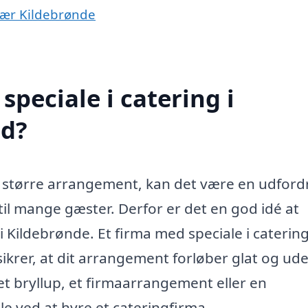
 nær Kildebrønde
peciale i catering i
ed?
t større arrangement, kan det være en udford
 til mange gæster. Derfor er det en god idé at
i Kildebrønde. Et firma med speciale i caterin
ikrer, at dit arrangement forløber glat og ud
et bryllup, et firmaarrangement eller en
le ved at hyre et cateringfirma.