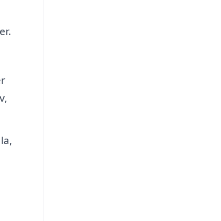
er.
er
v,
la,