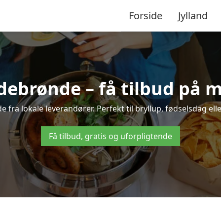
Forside
Jylland
ldebrønde – få tilbud på ma
e fra lokale leverandører. Perfekt til bryllup, fødselsdag ell
Få tilbud, gratis og uforpligtende