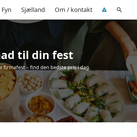
Fyn
Sjælland
Om / kontakt
d til din fest
er firmafest – find den bedste pris i dag.