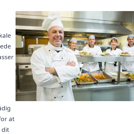
kale
yede
asser
ådig
for at
 dit