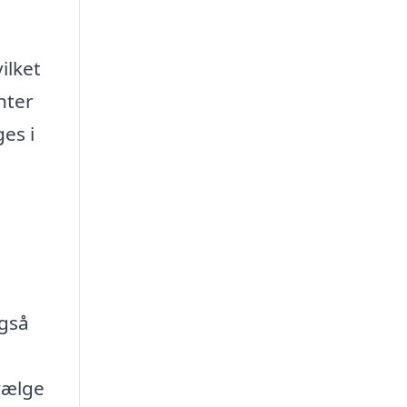
ilket
nter
es i
også
vælge