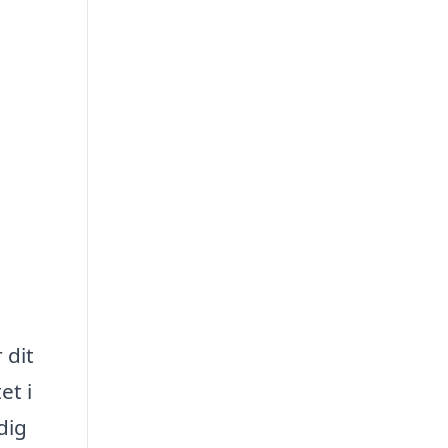
 dit
et i
dig