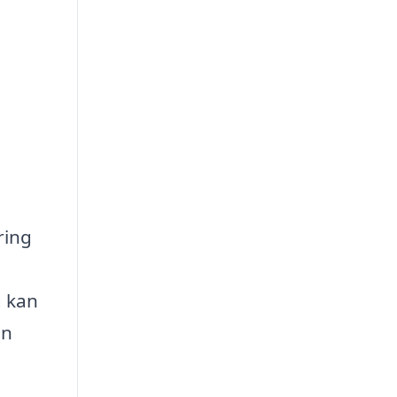
ring
g kan
en