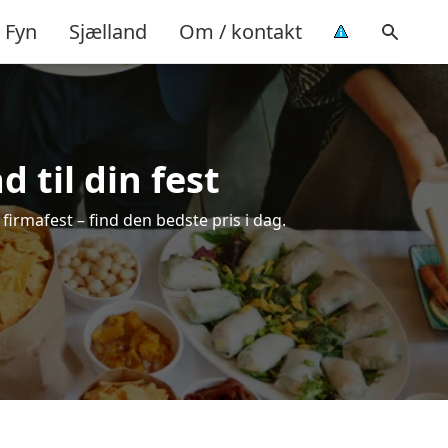
Fyn
Sjælland
Om / kontakt
 til din fest
 firmafest – find den bedste pris i dag.