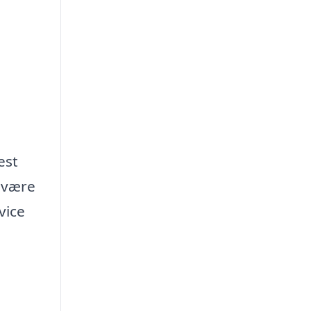
est
y være
vice