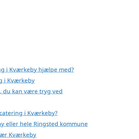
ing i Kværkeby hjælpe med?
ng i Kværkeby
y, du kan være tryg ved
catering i Kværkeby?
eby eller hele Ringsted kommune
r nær Kværkeby