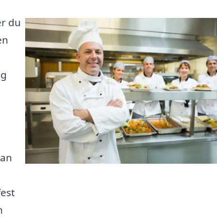
er du
en
og
kan
fest
n