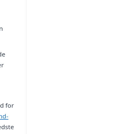
n
de
er
d for
ind-
edste