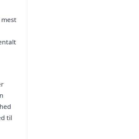
t mest
entalt
er
an
nhed
d til