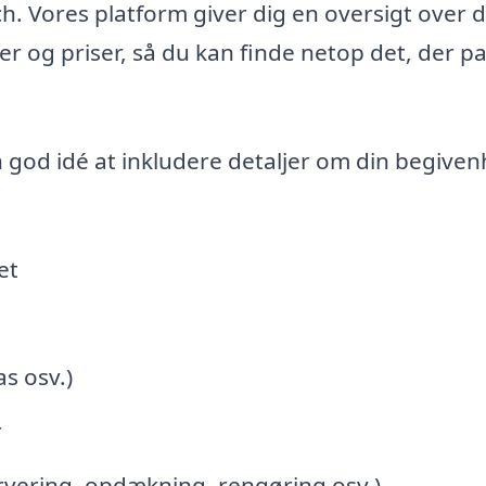
h. Vores platform giver dig en oversigt over 
ler og priser, så du kan finde netop det, der p
n god idé at inkludere detaljer om din begive
et
s osv.)
r
ervering, opdækning, rengøring osv.)