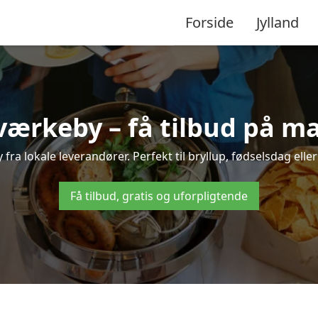
Forside
Jylland
værkeby – få tilbud på mad
 fra lokale leverandører. Perfekt til bryllup, fødselsdag eller
Få tilbud, gratis og uforpligtende