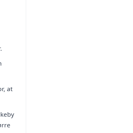
.
n
r, at
rkeby
ørre