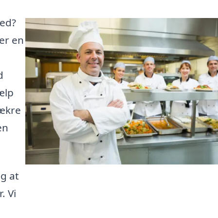
ted?
ler en
d
ælp
lækre
en
ig at
. Vi