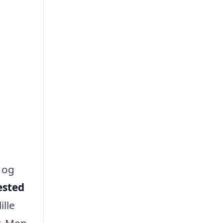
 og
ested
ille
r. Men