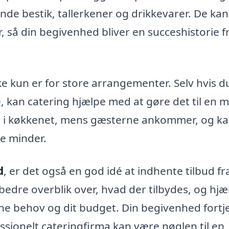
de bestik, tallerkener og drikkevarer. De ka
 så din begivenhed bliver en succeshistorie f
ke kun er for store arrangementer. Selv hvis d
kan catering hjælpe med at gøre det til en 
tå i køkkenet, mens gæsterne ankommer, og ka
be minder.
d
, er det også en god idé at indhente tilbud fr
 bedre overblik over, hvad der tilbydes, og hjæ
ine behov og dit budget. Din begivenhed fortj
ionelt cateringfirma kan være nøglen til en