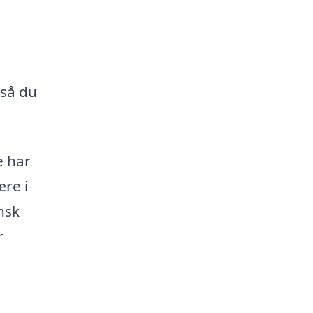
 så du
e har
ære i
nsk
r