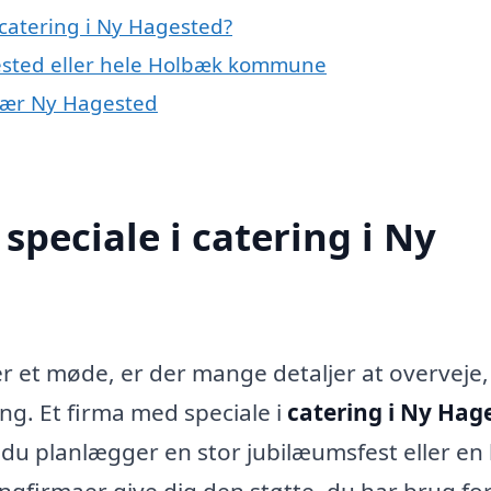
catering i Ny Hagested?
gested eller hele Holbæk kommune
r nær Ny Hagested
peciale i catering i Ny
er et møde, er der mange detaljer at overveje,
ng. Et firma med speciale i
catering i Ny Hag
m du planlægger en stor jubilæumsfest eller en l
gfirmaer give dig den støtte, du har brug fo