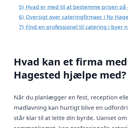
5)
Hvad er med til at bestemme prisen på 
6)
Oversigt over cateringfirmaer i Ny Ha
7)
Find en professionel til catering i bye
Hvad kan et firma med s
Hagested hjælpe med?
Når du planlægger en fest, reception ell
madlavning kan hurtigt blive en udfordri
står klar til at lette din byrde. Uanset o
sammenkomst, kan professionelle caterin