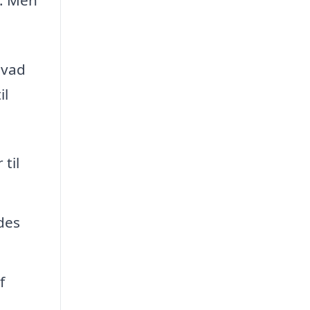
hvad
il
til
des
f