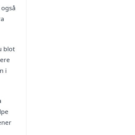
n også
ra
u blot
mere
n i
a
lpe
ener