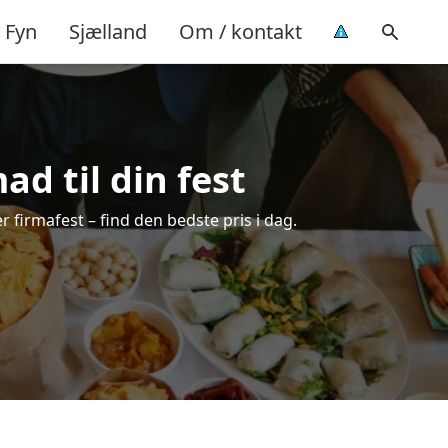
Fyn
Sjælland
Om / kontakt
ad til din fest
er firmafest – find den bedste pris i dag.