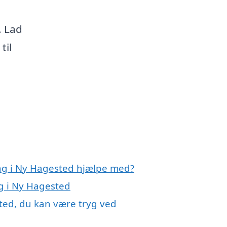
. Lad
til
ing i Ny Hagested hjælpe med?
ng i Ny Hagested
sted, du kan være tryg ved