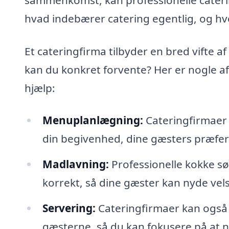
hvad indebærer catering egentlig, og hv
Et cateringfirma tilbyder en bred vifte a
kan du konkret forvente? Her er nogle af
hjælp:
Menuplanlægning:
Cateringfirmaer 
din begivenhed, dine gæsters præfe
Madlavning:
Professionelle kokke sør
korrekt, så dine gæster kan nyde vel
Servering:
Cateringfirmaer kan også t
gæsterne, så du kan fokusere på at n