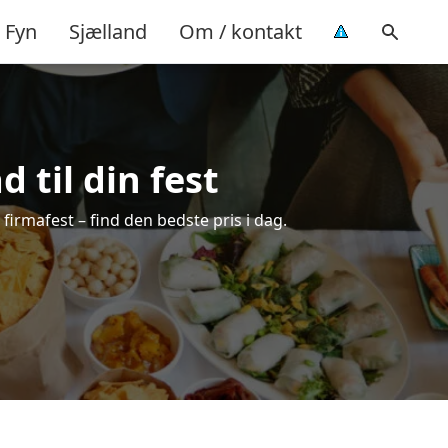
Fyn
Sjælland
Om / kontakt
 til din fest
r firmafest – find den bedste pris i dag.