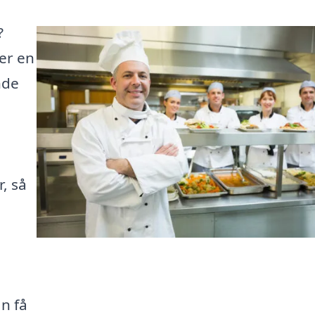
?
ler en
nde
, så
n få