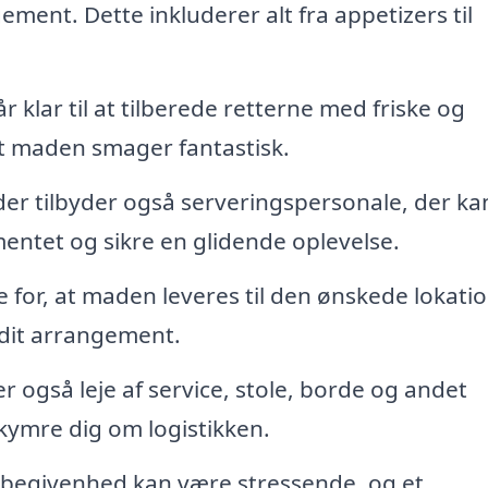
ent. Dette inkluderer alt fra appetizers til
r klar til at tilberede retterne med friske og
 at maden smager fantastisk.
r tilbyder også serveringspersonale, der ka
entet og sikre en glidende oplevelse.
for, at maden leveres til den ønskede lokation
 dit arrangement.
 også leje af service, stole, borde og andet
ekymre dig om logistikken.
 begivenhed kan være stressende, og et