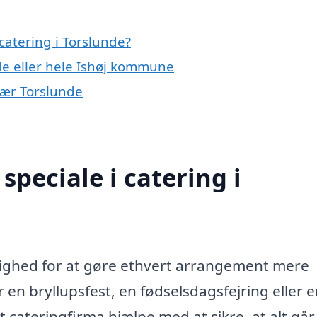
catering i Torslunde?
de eller hele Ishøj kommune
 nær Torslunde
peciale i catering i
?
ulighed for at gøre ethvert arrangement mere
n bryllupsfest, en fødselsdagsfejring eller e
cateringfirma hjælpe med at sikre, at alt går 