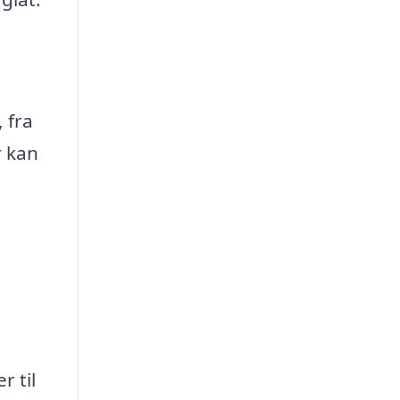
 fra
r kan
 til