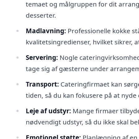
temaet og målgruppen for dit arrangem
desserter.
Madlavning:
Professionelle kokke stå
kvalitetsingredienser, hvilket sikrer,
Servering:
Nogle cateringvirksomhede
tage sig af gæsterne under arrangem
Transport:
Cateringfirmaet kan sørge 
tiden, så du kan fokusere på at nyde
Leje af udstyr:
Mange firmaer tilbyder
nødvendigt udstyr, så du ikke skal b
Emotionel støtte:
Planlægning af en