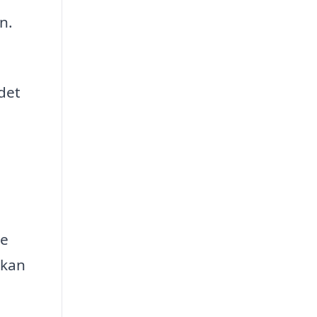
n.
det
ne
 kan