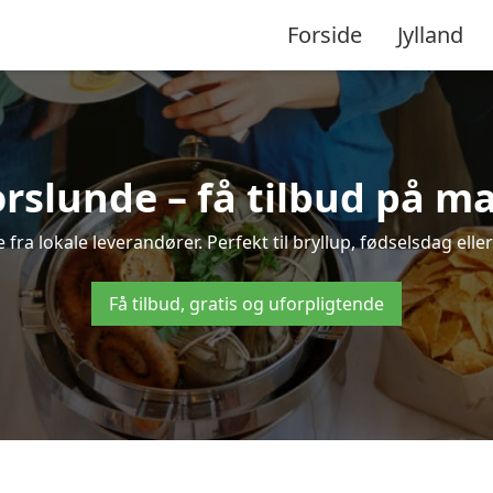
Forside
Jylland
orslunde – få tilbud på mad
 fra lokale leverandører. Perfekt til bryllup, fødselsdag elle
Få tilbud, gratis og uforpligtende