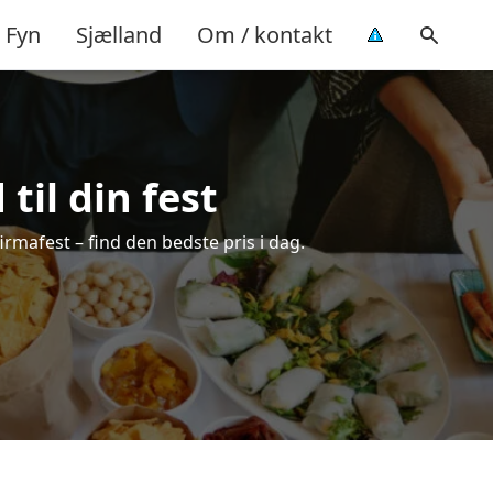
Fyn
Sjælland
Om / kontakt
til din fest
firmafest – find den bedste pris i dag.