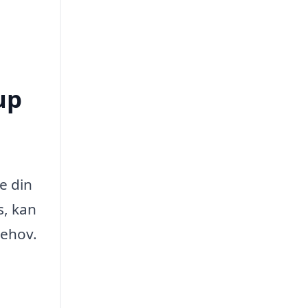
up
e din
s, kan
behov.