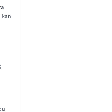
ra
g kan
g
 du