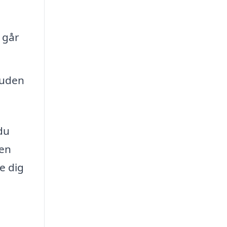
 går
 uden
du
 en
e dig