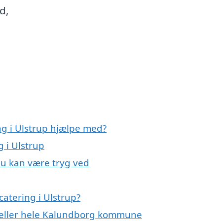
d,
ng i Ulstrup hjælpe med?
g i Ulstrup
 du kan være tryg ved
atering i Ulstrup?
p eller hele Kalundborg kommune