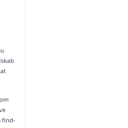
du
dskab
 at
 om
ave
 find-