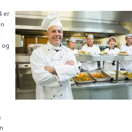
å er
en
r og
s
en