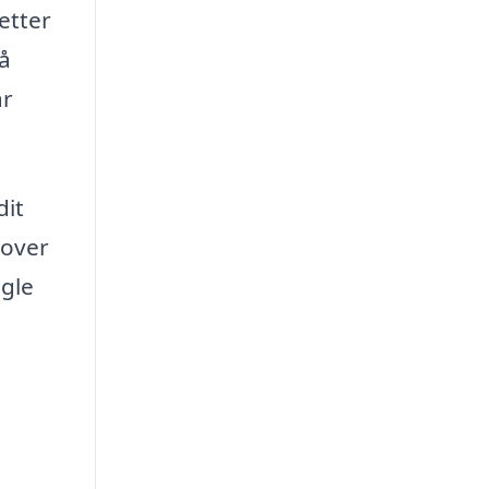
etter
så
år
dit
 over
gle