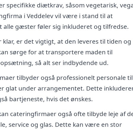
 specifikke diætkrav, såsom vegetarisk, veg
ingfirma i Veddelev vil være i stand til at
lle gæster føler sig inkluderet og tilfredse.
lar, er det vigtigt, at den leveres til tiden og
an sørge for at transportere maden til
opsætning, så alt ser indbydende ud.
aer tilbyder også professionelt personale til
ber glat under arrangementet. Dette inkludere
så bartjeneste, hvis det ønskes.
n cateringfirmaer også ofte tilbyde leje af d
e, service og glas. Dette kan være en stor