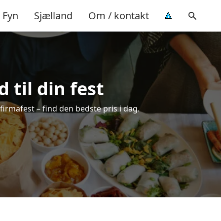
Fyn
Sjælland
Om / kontakt
 til din fest
 firmafest – find den bedste pris i dag.