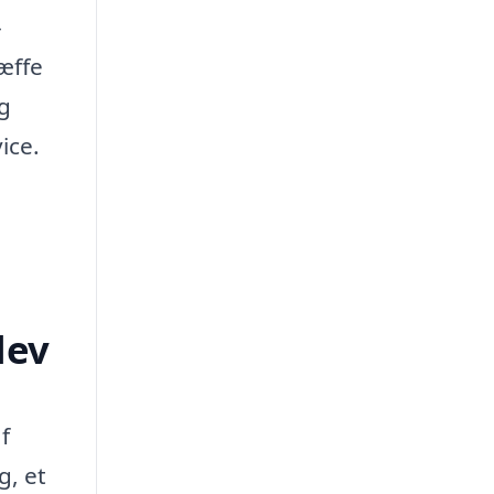
-
ræffe
og
ice.
lev
f
g, et