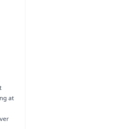
t
ing at
iver