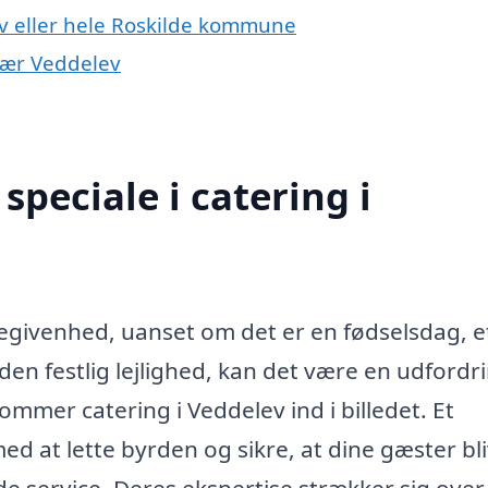
ev eller hele Roskilde kommune
 nær Veddelev
peciale i catering i
begivenhed, uanset om det er en fødselsdag, e
en festlig lejlighed, kan det være en udfordr
ommer catering i Veddelev ind i billedet. Et
ed at lette byrden og sikre, at dine gæster bl
 service. Deres ekspertise strækker sig over