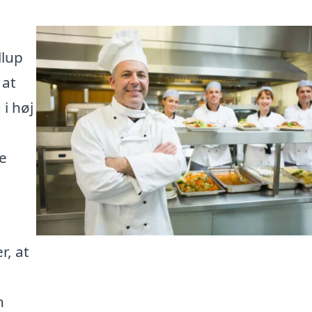
llup
 at
 i høj
e
r, at
n