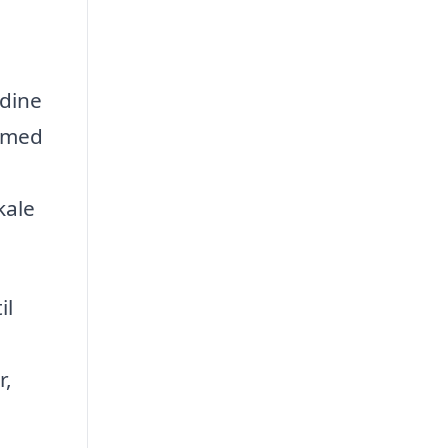
 dine
ermed
kale
il
r,