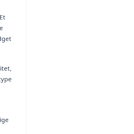
Et
ne
dget
itet,
type
ige