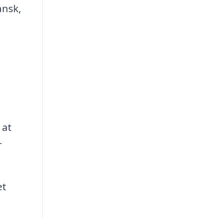
ansk,
 at
r
et