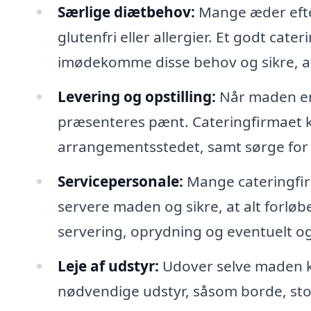
Særlige diætbehov:
Mange æder efter
glutenfri eller allergier. Et godt cater
imødekomme disse behov og sikre, at a
Levering og opstilling:
Når maden er k
præsenteres pænt. Cateringfirmaet k
arrangementsstedet, samt sørge for 
Servicepersonale:
Mange cateringfirm
servere maden og sikre, at alt forlø
servering, oprydning og eventuelt og
Leje af udstyr:
Udover selve maden ka
nødvendige udstyr, såsom borde, stol