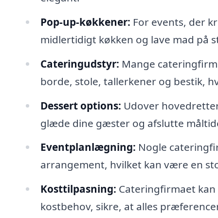
Pop-up-køkkener:
For events, der k
midlertidigt køkken og lave mad på st
Cateringudstyr:
Mange cateringfirma
borde, stole, tallerkener og bestik, hv
Dessert options:
Udover hovedretterne
glæde dine gæster og afslutte målti
Eventplanlægning:
Nogle cateringfir
arrangement, hvilket kan være en sto
Kosttilpasning:
Cateringfirmaet kan
kostbehov, sikre, at alles præferencer