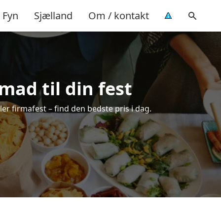
Fyn
Sjælland
Om / kontakt
mad til din fest
ler firmafest – find den bedste pris i dag.