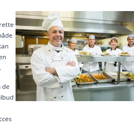
rette
 måde
kan
 en
.
m de
ilbud
cces