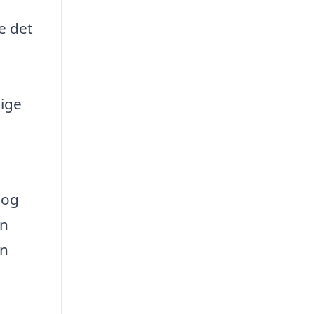
e det
lige
 og
en
en