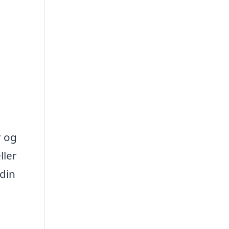
r og
ller
din