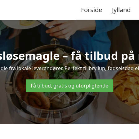
Forside
Jylland
sløsemagle – få tilbud på 
gle fra lokale leverandører. Perfekt til bryllup, fødselsdag el
Få tilbud, gratis og uforpligtende