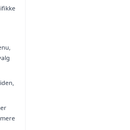
ifikke
enu,
valg
tiden,
ker
n mere