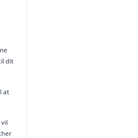
gne
l dit
l at
vil
cher