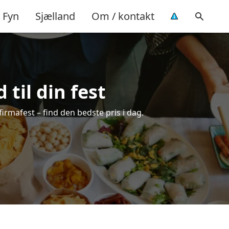
Fyn
Sjælland
Om / kontakt
 til din fest
 firmafest – find den bedste pris i dag.