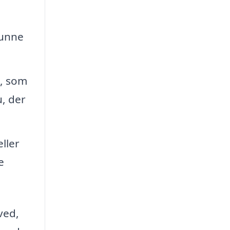
kunne
l, som
, der
ller
e
ved,