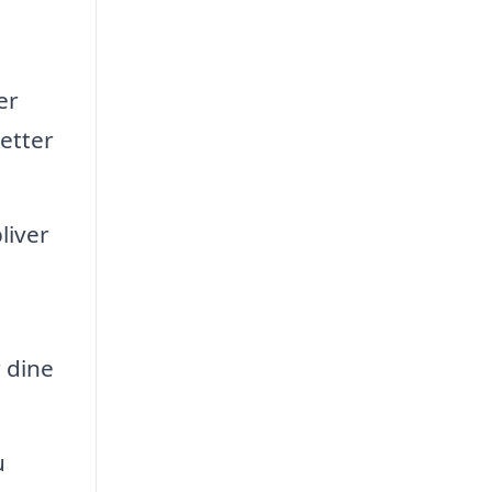
er
retter
liver
 dine
u