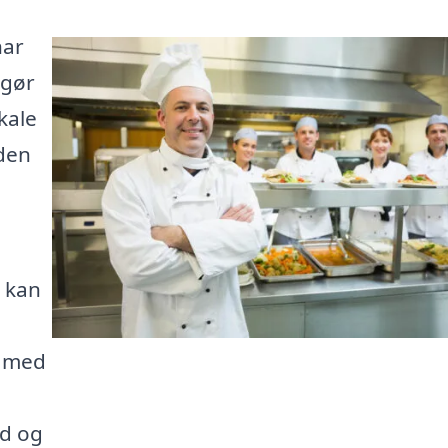
har
 gør
kale
 den
 kan
g med
d og