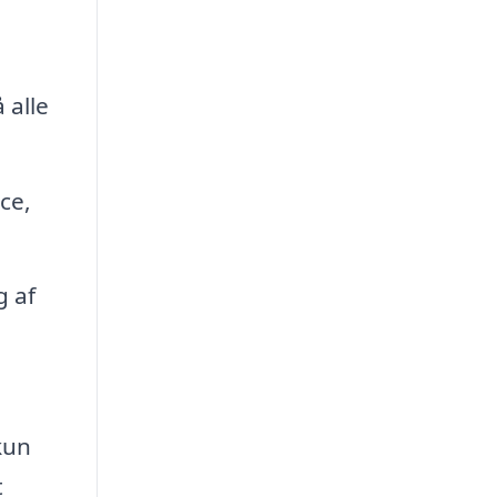
 alle
ce,
g af
kun
t