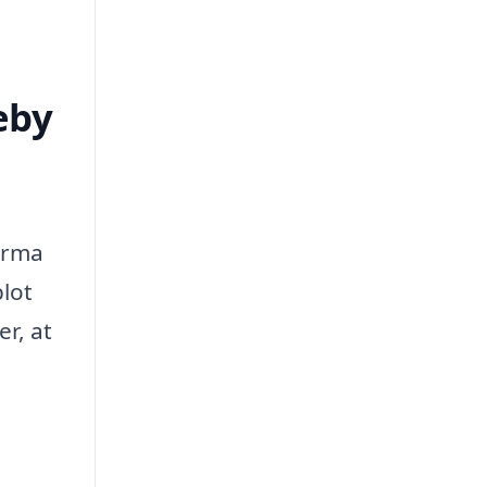
eby
firma
blot
r, at