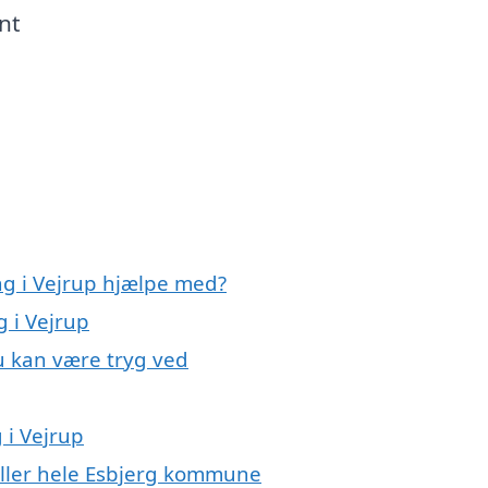
nt
ng i Vejrup hjælpe med?
g i Vejrup
du kan være tryg ved
 i Vejrup
 eller hele Esbjerg kommune