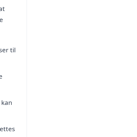
at
de
er til
e
u kan
ettes