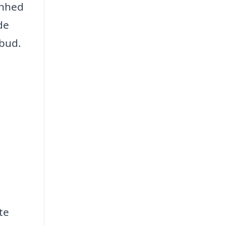
enhed
de
lbud.
te