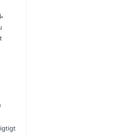
d-
u
t
p
igtigt