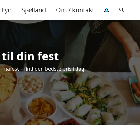
Fyn
Sjælland
Om / kontakt
til din fest
firmafest – find den bedste pris i dag.