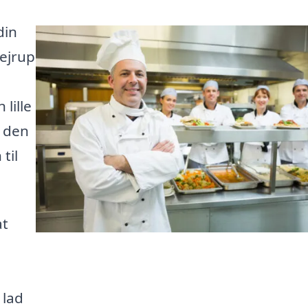
din
Vejrup
lille
e den
til
at
 lad