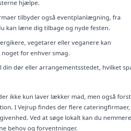
isterne hjælpe.
rmaer tilbyder også eventplanlægning, fra
du kan læne dig tilbage og nyde festen.
lergikere, vegetarer eller veganere kan
er noget for enhver smag.
l din dør eller arrangementsstedet, hvilket sp
, der ikke kun laver lækker mad, men også fors
on. I Vejrup findes der flere cateringfirmaer
begivenhed. Ved at søge lokalt kan du nemmer
dine behov og forventninger.