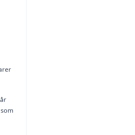
arer
tår
, som
e