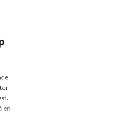
p
nde
stor
st.
å en